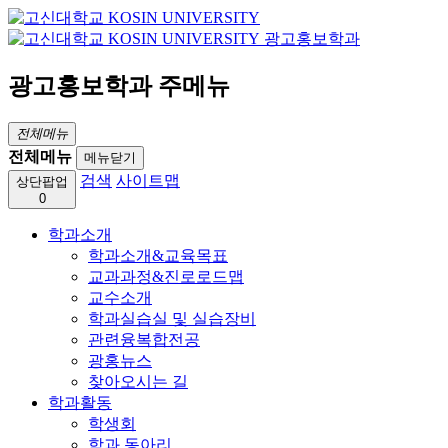
광고홍보학과
광고홍보학과 주메뉴
전체메뉴
전체메뉴
메뉴닫기
검색
사이트맵
상단팝업
0
학과소개
학과소개&교육목표
교과과정&진로로드맵
교수소개
학과실습실 및 실습장비
관련융복합전공
광홍뉴스
찾아오시는 길
학과활동
학생회
학과 동아리